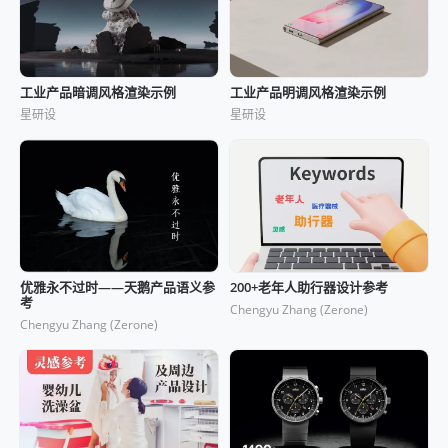
工业产品暗调风格渲染示例
工业产品明调风格渲染示例
星研设
星研设
优雅永不过时——天鹅产品语义参
200+老年人助行器设计参考
考
Chengyu Zhang (Zerone)
Chengyu Zhang (Zerone)