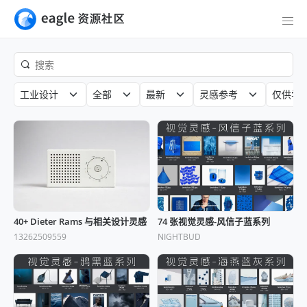
工业设计
全部
最新
灵感参考
仅供学
40+ Dieter Rams 与相关设计灵感
74 张视觉灵感-风信子蓝系列
13262509559
NIGHTBUD