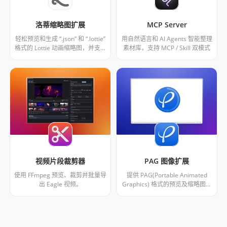
洛蒂缩略图扩展
MCP Server
轻松预览和生成 “.json” 和 “.lottie”
用自然语言和 AI Agents 智能整理
格式的 Lottie 动画缩略图，并支持
素材库，支持 MCP / Skill 双模式
播放及显示详细信息（分辨率、帧
率、时长）。
视频片段裁剪器
PAG 图像扩展
使用 FFmpeg 预览、裁剪并批量导
提供 PAG(Portable Animated
出 Eagle 视频。
Graphics) 格式的预览及缩略图生
成。