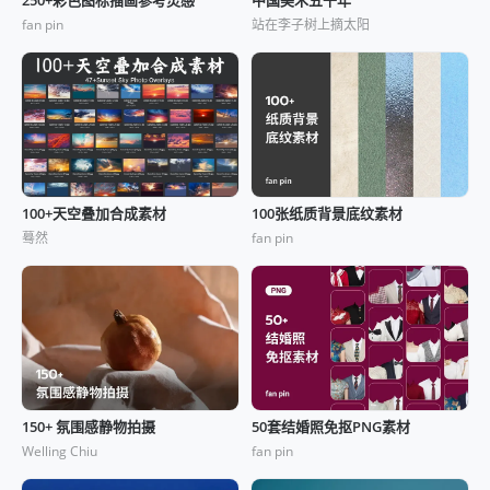
fan pin
站在李子树上摘太阳
100+天空叠加合成素材
100张纸质背景底纹素材
蓦然
fan pin
150+ 氛围感静物拍摄
50套结婚照免抠PNG素材
Welling Chiu
fan pin