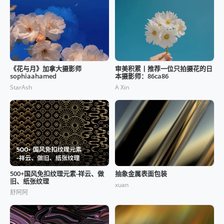
《花与月》加拿大摄影师
审美积累丨推荐一位只拍摄花的日
sophiaahamed
本摄影师：86ca86
StarAsh
A Xin
500+国风免扣纹理元素-祥云、做
抽象金属表面包装
旧、纸张纹理
xuan
舒阿阿