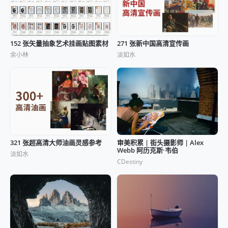
152 张矢量抽象艺术挂画贴图素材
271 张新中国高清宣传画
余小林
淡如水
321 张超高清大师油画灵感参考
审美积累 | 街头摄影师 | Alex
Webb 阿历克斯·韦伯
淡如水
CDestiny