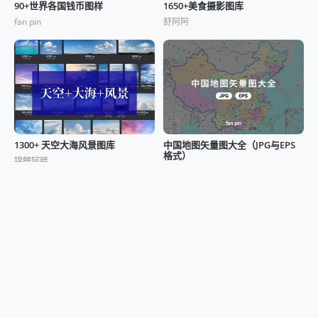
90+世界各国钱币图样
1650+美食摄影图库
fan pin
舒阿阿
1300+ 天空大海风景图库
中国地图矢量图大全（JPG与EPS
格式）
锦鲤阿胖
fan pin
290+高清手机桌面壁纸
精选人像私房摄影参考
fan pin
樛木