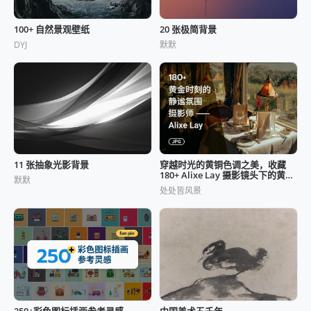
100+ 自然景观壁纸
20 张极简背景
DYJ
默默
11 张抽象光影背景
穿越时光的黄铜色调之美，收藏
180+ Alixe Lay 摄影镜头下的黄金
默默
时刻
处处皆风景
250+彩色图标插画参考灵感
中国美术五千年