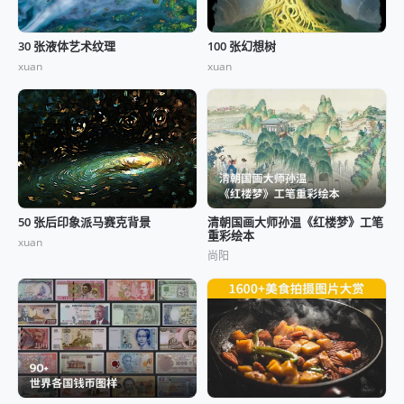
30 张液体艺术纹理
100 张幻想树
xuan
xuan
50 张后印象派马赛克背景
清朝国画大师孙温《红楼梦》工笔
重彩绘本
xuan
尚阳