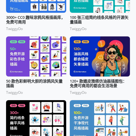
3000+ CC0 趣味涂鸦风格插画库，
100 张三组简约线条风格的开源矢
免费可商用
量插画
TwiggyOo
TwiggyOo
50 款色彩鲜明大胆的涂鸦风矢量
120+ 款嬉皮雅痞仿油画插图包：
插画
免费可商用的都会生活场景
TwiggyOo
TwiggyOo