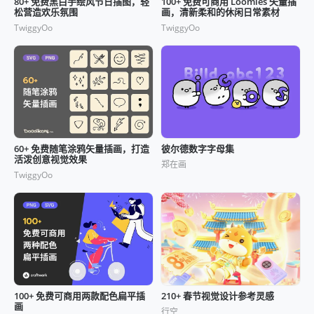
80+ 免费黑白手绘风节日插图，轻
100+ 免费可商用 Loomies 矢量插
松营造欢乐氛围
画，清新柔和的休闲日常素材
TwiggyOo
TwiggyOo
60+ 免费随笔涂鸦矢量插画，打造
彼尔德数字字母集
活泼创意视觉效果
郑在画
TwiggyOo
210+ 春节视觉设计参考灵感
100+ 免费可商用两款配色扁平插
画
行空