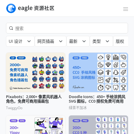
UI 设计
网页插画
最新
类型
版权
Pixabots：2,000+ 像素风机器人
Doodle Icons：450+ 手绘涂鸦风
角色，免费可商用插画包
SVG 图标，CC0 授权免费可商用
TwiggyOo
绿茶不加冰