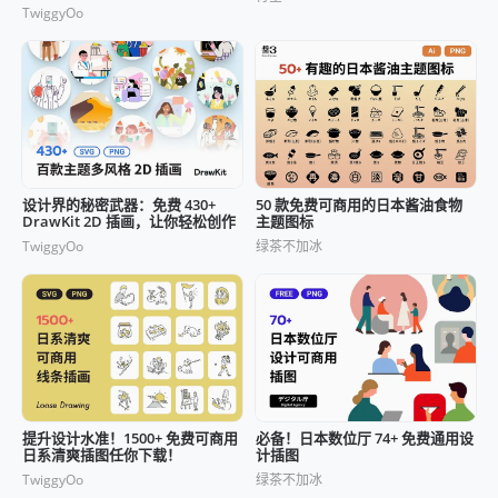
TwiggyOo
设计界的秘密武器：免费 430+
50 款免费可商用的日本酱油食物
DrawKit 2D 插画，让你轻松创作
主题图标
TwiggyOo
绿茶不加冰
提升设计水准！1500+ 免费可商用
必备！日本数位厅 74+ 免费通用设
日系清爽插图任你下载！
计插图
TwiggyOo
绿茶不加冰