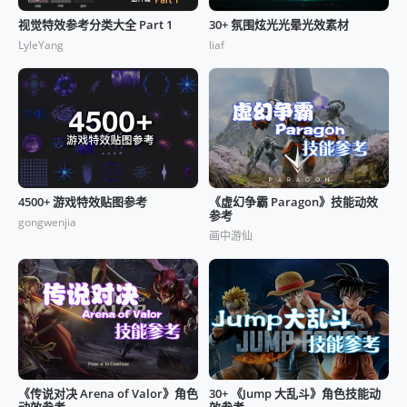
视觉特效参考分类大全 Part 1
30+ 氛围炫光光晕光效素材
LyleYang
liaf
4500+ 游戏特效贴图参考
《虚幻争霸 Paragon》技能动效
参考
gongwenjia
画中游仙
《传说对决 Arena of Valor》角色
30+ 《Jump 大乱斗》角色技能动
动效参考
效参考