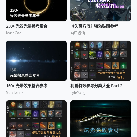
250+ 光效光晕參考集合
《失落方舟》特效贴图參考
KyrieCao
画中游仙
160+ 光晕效果整合参考
视觉特效参考分类大全 Part 2
Sunflwoer
LyleYang