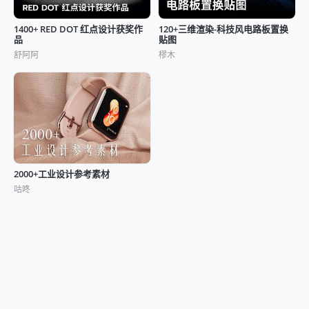
1400+ RED DOT 红点设计获奖作
120+三维渲染-科技风电路板置换
品
贴图
舒阿阿
樛木
2000+工业设计参考素材
咕咚