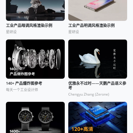
工业产品暗调风格渲染示例
工业产品明调风格渲染示例
星研设
星研设
140+ 产品爆炸图參考
优雅永不过时——天鹅产品语义参
考
每天一个工业设计师
Chengyu Zhang (Zerone)