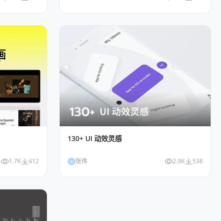
130+ UI 动效灵感
1.7K
412
张伟
2.9K
538
张