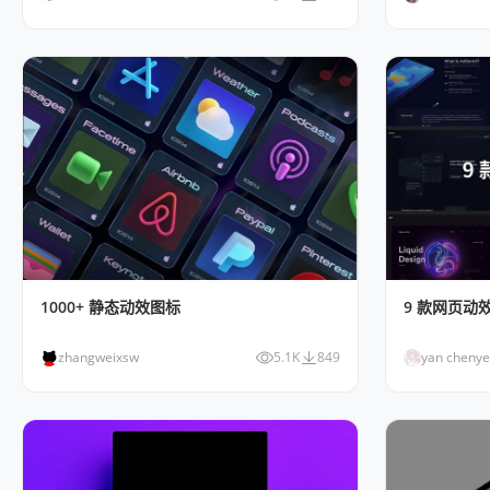
1000+ 静态动效图标
9 款网页动
zhangweixsw
5.1K
849
yan chenye