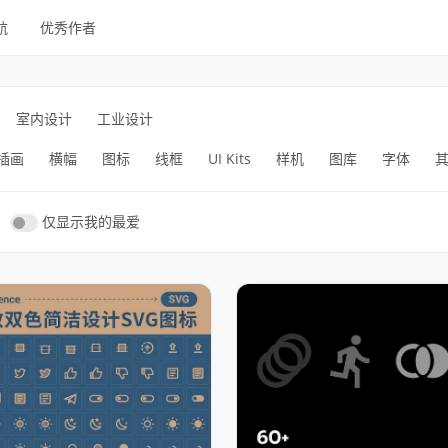
航
优秀作者
线框
UI Kits
室内设计
工业设计
样机
插画
横幅
图标
线框
UI Kits
样机
图库
字体
图库
字体
仅显示我的最爱
其他