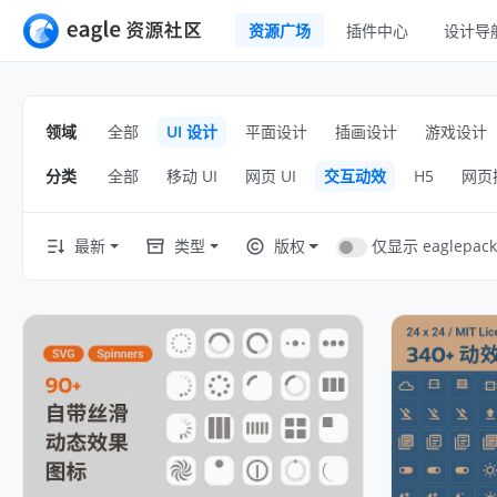
资源广场
插件中心
设计导
全部
UI 设计
移动 UI
领域
全部
UI 设计
平面设计
插画设计
游戏设计
平面设计
网页 UI
分类
全部
移动 UI
网页 UI
交互动效
H5
网页
插画设计
交互动效
游戏设计
H5
仅显示 eaglepack
最新
类型
版权
网页插画
室内设计
横幅
工业设计
图标