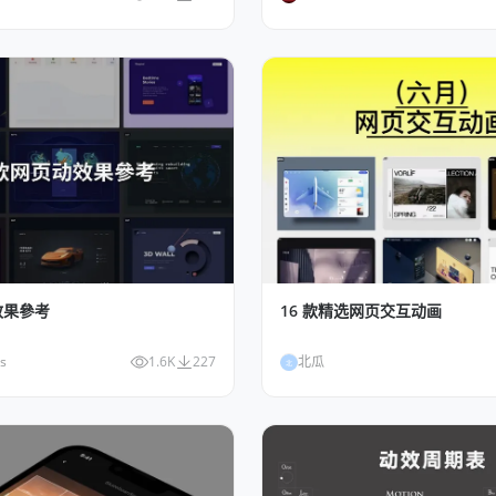
效果參考
16 款精选网页交互动画
s
1.6K
227
北瓜
北