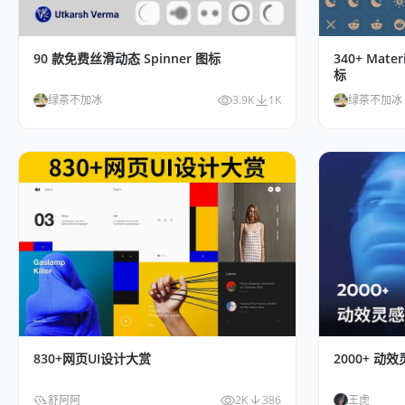
90 款免费丝滑动态 Spinner 图标
340+ Ma
标
绿茶不加冰
3.9K
1K
绿茶不加冰
830+网页UI设计大赏
2000+ 动
舒阿阿
2K
386
王虎