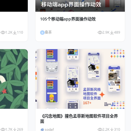
105个移动端app界面操作动效
1.2K
110
桑茶
2.9K
489
桑
《闪念地图》撞色孟菲斯地图软件项目全界
面
1.7K
269
sodaf
2.2K
310