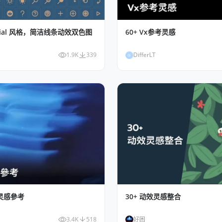
terial 风格，简洁线条动效双色图
60+ Vx参考灵感
1.9K
339
DifferLT
DI
效灵感參考
30+ 动效灵感整合
3.4K
518
好困