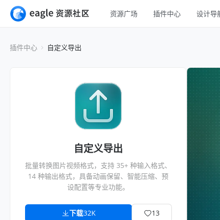
资源广场
插件中心
设计导
全部
UI 设计
插件中心
自定义导出
移动 UI
平面设计
网页 UI
插画设计
交互动效
游戏设计
H5
网页插画
室内设计
横幅
工业设计
自定义导出
图标
批量转换图片视频格式，支持 35+ 种输入格式、
14 种输出格式，具备动画保留、智能压缩、预
设配置等专业功能。
下载
32K
13