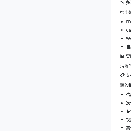
🔧
多
智能
F
Ca
W
自
📊
实
清晰
📋 
输入格
传
次
专
视
其