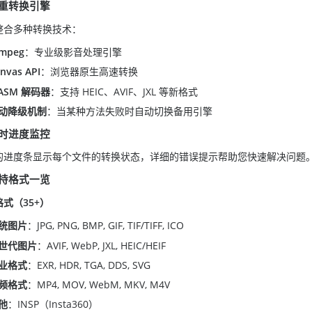
重转换引擎
整合多种转换技术：
Fmpeg
：专业级影音处理引擎
nvas API
：浏览器原生高速转换
ASM 解码器
：支持 HEIC、AVIF、JXL 等新格式
动降级机制
：当某种方法失败时自动切换备用引擎
时进度监控
的进度条显示每个文件的转换状态，详细的错误提示帮助您快速解决问题
支持格式一览
式（35+）
统图片
：JPG, PNG, BMP, GIF, TIF/TIFF, ICO
世代图片
：AVIF, WebP, JXL, HEIC/HEIF
业格式
：EXR, HDR, TGA, DDS, SVG
频格式
：MP4, MOV, WebM, MKV, M4V
他
：INSP（Insta360）