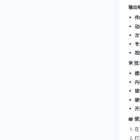
输出
传
动
次
专
视
🛠️
模
内
错
硬
开
📖 
在
打