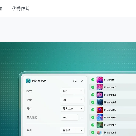
航
优秀作者
线框
UI Kits
样机
图库
字体
其他