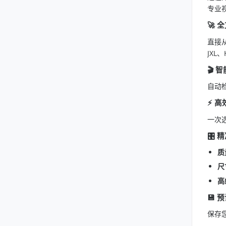
专业
🚀
全
直接从
JXL
🎬
智
自动
⚡
高
一次
🎛️
精
质
尺
高
💾
预
保存