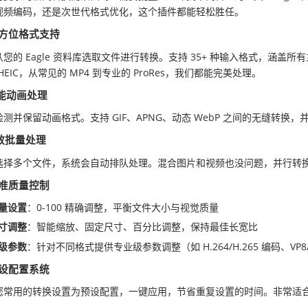
视频编码，还是次世代格式优化，这个插件都能轻松胜任。
方位格式支持
您的 Eagle 资料库选取文件进行转换。支持 35+ 种输入格式，涵盖所有主
、HEIC，从常见的 MP4 到专业的 ProRes，我们都能完美处理。
能动画处理
检测并保留动画格式。支持 GIF、APNG、动态 WebP 之间的无缝转
效批量处理
选择多个文件，系统会自动排队处理。混合图片和视频也没问题，并行转
准质量控制
量设置
：0-100 精确调整，平衡文件大小与视觉质量
寸调整
：智能缩放、固定尺寸、百分比调整，保持最佳长宽比
级参数
：针对不同格式提供专业级参数调整（如 H.264/H.265 编码、VP8/
设配置系统
您常用的转换设置为预设配置，一键应用，节省重复设置的时间。非常适