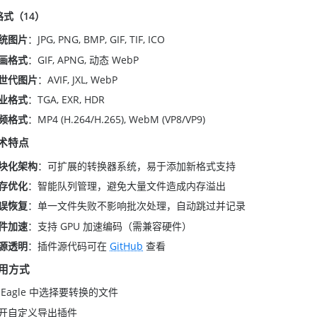
格式（14）
统图片
：JPG, PNG, BMP, GIF, TIF, ICO
画格式
：GIF, APNG, 动态 WebP
世代图片
：AVIF, JXL, WebP
业格式
：TGA, EXR, HDR
频格式
：MP4 (H.264/H.265), WebM (VP8/VP9)
 技术特点
块化架构
：可扩展的转换器系统，易于添加新格式支持
存优化
：智能队列管理，避免大量文件造成内存溢出
误恢复
：单一文件失败不影响批次处理，自动跳过并记录
件加速
：支持 GPU 加速编码（需兼容硬件）
源透明
：插件源代码可在
GitHub
查看
使用方式
 Eagle 中选择要转换的文件
开自定义导出插件