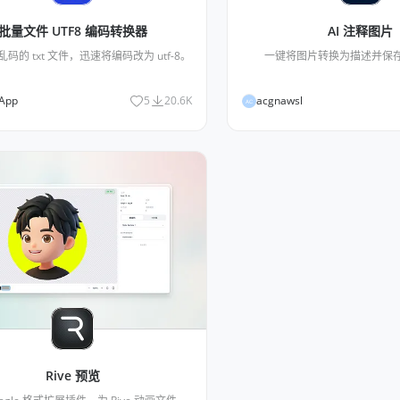
批量文件 UTF8 编码转换器
AI 注释图片
码的 txt 文件，迅速将编码改为 utf-8。
一键将图片转换为描述并保
 App
5
20.6K
acgnawsl
AC
Rive 预览