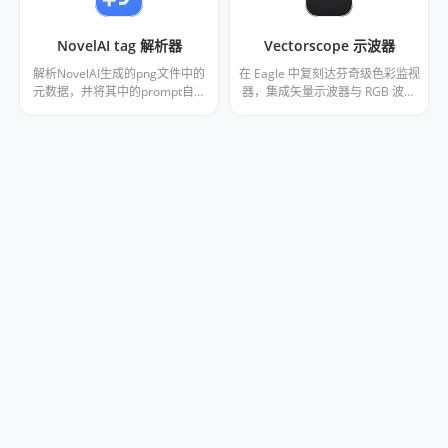
NovelAI tag 解析器
Vectorscope 示波器
解析NovelAI生成的png文件中的
在 Eagle 中复刻达芬奇级色彩监视
元数据，并将其中的prompt自动
器，集成矢量示波器与 RGB 波形
转为图片标签
图，精准分析色彩与曝光。