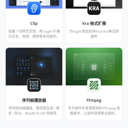
Clip
Kra 格式扩展
收集一切网页灵感，将 Eagle 扩展
为Eagle添加支持Krita kra格式的
为文本、音频、视频等多功能的阅
插件
读器。支持播放朗读文本、翻译、
高亮等功能。已针对 X、小宇宙播
客、Spotify、Youtube 优化。
序列帧播放器
FFmpeg
序列帧动画播放、精灵图生成 / 预
专为插件开发者提供的 FFmpeg 依
览 / 拆分、WebM 与 GIF 视频导出
赖套件，让插件获得更全面的图
— 一站式工具。
像、视频、音频编解码能力。