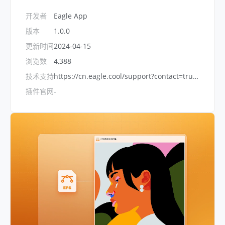
开发者
Eagle App
版本
1.0.0
更新时间
2024-04-15
浏览数
4,388
技术支持
https://cn.eagle.cool/support?contact=true&topic=bug
插件官网
-