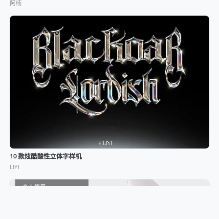
阿楠
10 款炫酷酸性立体字样机
LIYI