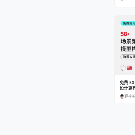
免费 5
设计更
超神