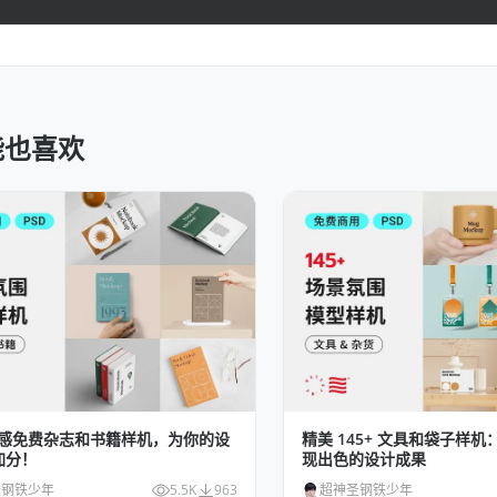
能也喜欢
款质感免费杂志和书籍样机，为你的设
精美 145+ 文具和袋子样
加分！
现出色的设计成果
圣钢铁少年
5.5K
963
超神圣钢铁少年