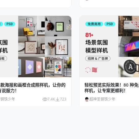
0 款海报和画框合成照样机，让你的
轻松预览实际效果！80 种
有说服力！
样机，让专案更顺利！
圣钢铁少年
7.4K
723
超神圣钢铁少年