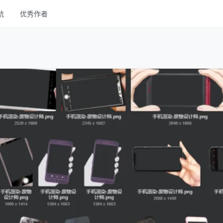
航
优秀作者
线框
UI Kits
样机
图库
字体
其他