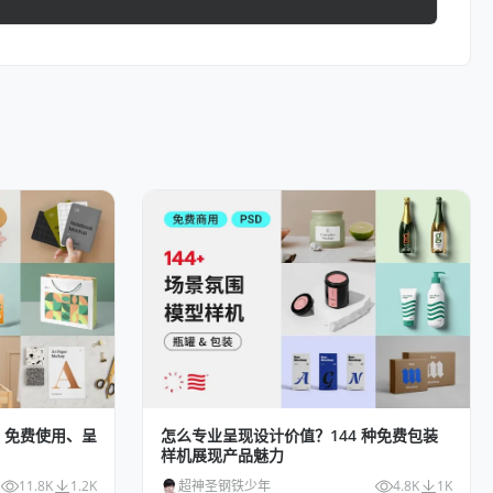
机：免费使用、呈
怎么专业呈现设计价值？144 种免费包装
样机展现产品魅力
11.8K
1.2K
超神圣钢铁少年
4.8K
1K