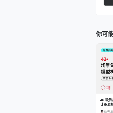
你可
40 
计职涯
超神