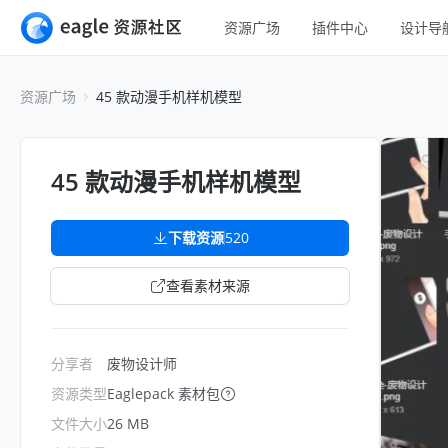
资源广场
插件中心
设计导
全部
UI 设计
资源广场
45 款动漫手机样机模型
移动 UI
平面设计
网页 UI
插画设计
45 款动漫手机样机模型
交互动效
游戏设计
H5
下载资源
520
网页插画
室内设计
查看素材来源
横幅
工业设计
图标
分享者
废物设计师
资源类型
Eaglepack 素材包
文件大小
26 MB