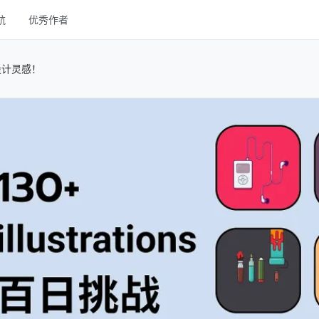
航
优秀作者
线框
设计灵感！
UI Kits
样机
图库
字体
其他