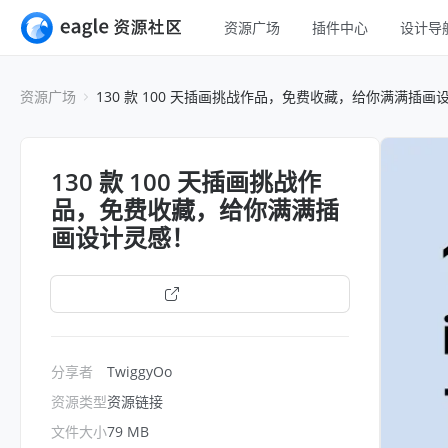
资源广场
插件中心
设计导
全部
UI 设计
资源广场
130 款 100 天插画挑战作品，免费收藏，给你满满插画
移动 UI
平面设计
网页 UI
插画设计
130 款 100 天插画挑战作
交互动效
品，免费收藏，给你满满插
游戏设计
H5
画设计灵感！
网页插画
室内设计
横幅
打开链接
工业设计
图标
分享者
TwiggyOo
资源类型
资源链接
文件大小
79 MB