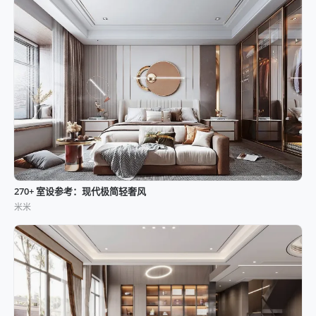
270+ 室设参考：现代极简轻奢风
米米