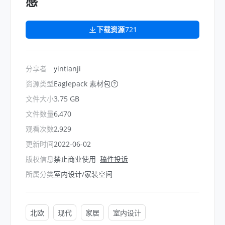
感
下载资源
721
分享者
yintianji
资源类型
Eaglepack 素材包
文件大小
3.75 GB
文件数量
6,470
观看次数
2,929
更新时间
2022-06-02
版权信息
禁止商业使用
稿件投诉
所属分类
室内设计/家装空间
北欧
现代
家居
室内设计