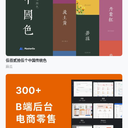
伍佰贰拾伍个中国传统色
麻瓜