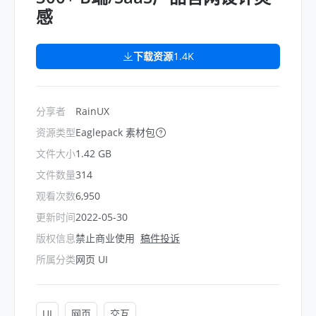
感
下载资源
1.4K
分享者
RainUX
资源类型
Eaglepack 素材包
文件大小
1.42 GB
文件数量
314
观看次数
6,950
更新时间
2022-05-30
版权信息
禁止商业使用
稿件投诉
所属分类
网页 UI
UI
网页
交互