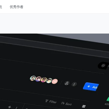
航
优秀作者
线框
UI Kits
样机
图库
字体
其他