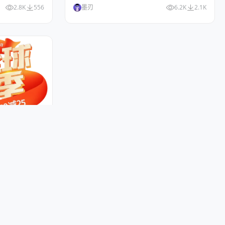
2.8K
556
墨刃
6.2K
2.1K
8大促素材首页
3.1K
566