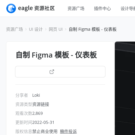
资源广场
插件中心
设计导
全部
UI 设计
资源广场
UI 设计
网页 UI
自制 Figma 模板 - 仪表板
移动 UI
平面设计
网页 UI
插画设计
自制 Figma 模板 - 仪表板
交互动效
游戏设计
H5
打开链接
网页插画
室内设计
横幅
工业设计
分享者
Loki
图标
资源类型
资源链接
观看次数
2,869
更新时间
2022-05-31
版权信息
禁止商业使用
稿件投诉