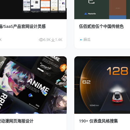
 B端/SaaS产品官网设计灵感
伍佰贰拾伍个中国传统色
X
6.9K
1.4K
麻瓜
免费动漫网页海报设计
190+ 仪表盘风格搜集