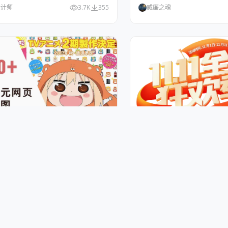
设计师
3.7K
355
威廉之魂
 二次元网页参考
天猫淘宝双11、双12、61
1.4K
258
gao118