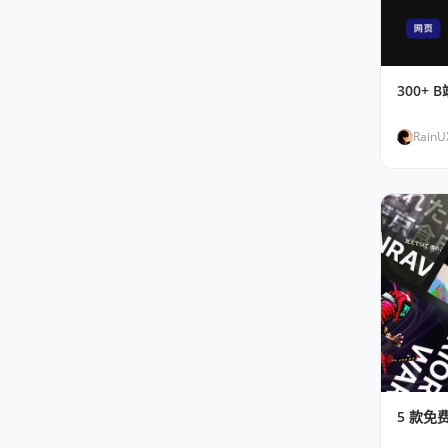
300+
RainU
5 款