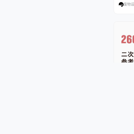
废物
260+
白粥
白