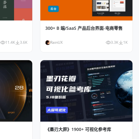
300+ B 端/SaaS 产品后台界面-电商零售
11.4K
3.6K
RainUX
3.3K
1K
《墨刃大屏》1900+ 可视化参考库