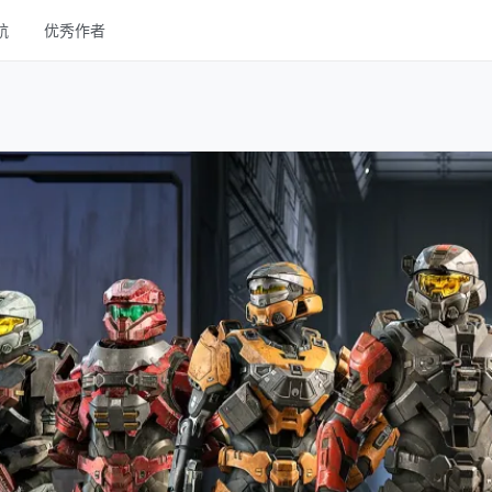
航
优秀作者
线框
UI Kits
样机
图库
字体
其他