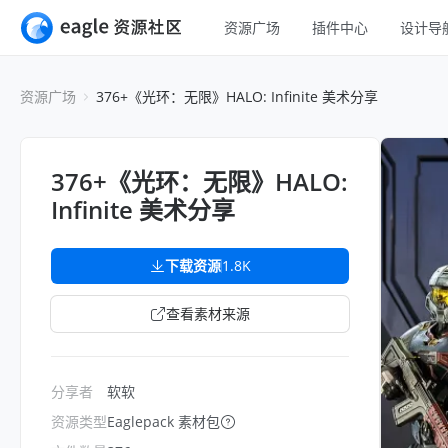
资源广场
插件中心
设计导
全部
UI 设计
资源广场
376+《光环：无限》HALO: Infinite 美术分享
移动 UI
平面设计
网页 UI
插画设计
376+《光环：无限》HALO:
交互动效
Infinite 美术分享
游戏设计
H5
网页插画
室内设计
下载资源
1.8K
横幅
工业设计
查看素材来源
图标
分享者
软软
资源类型
Eaglepack 素材包