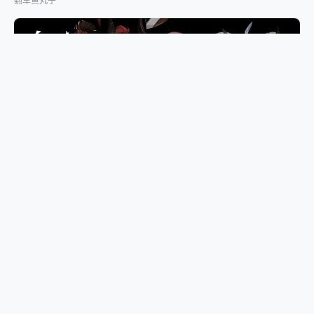
翻车鱼丸子
RPG手游《白夜极光》168+ 角色设计，激发想像力！
翻车鱼丸子