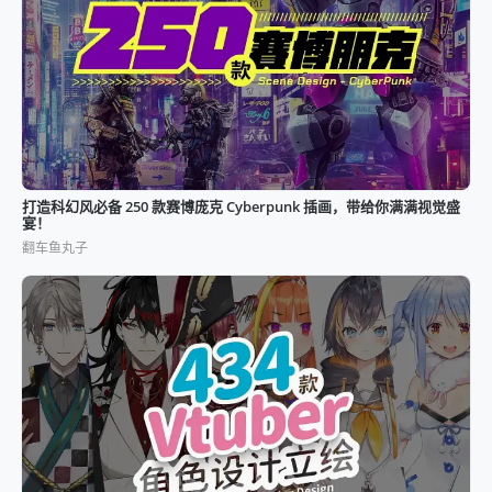
打造科幻风必备 250 款赛博庞克 Cyberpunk 插画，带给你满满视觉盛
宴！
翻车鱼丸子