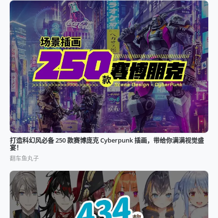
打造科幻风必备 250 款赛博庞克 Cyberpunk 插画，带给你满满视觉盛
宴！
翻车鱼丸子