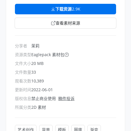
下载资源
2.9K
查看素材来源
分享者
茉莉
资源类型
Eaglepack 素材包
文件大小
20 MB
文件数量
33
观看次数
10,389
更新时间
2022-06-01
版权信息
禁止商业使用
稿件投诉
所属分类
2D 素材
艺术创作
背景
模板
圖庫
渐变