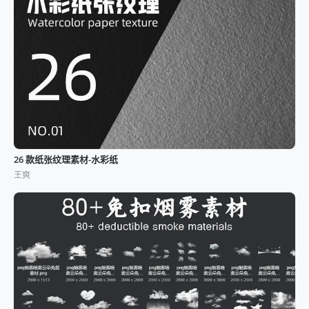
26 款纸张纹理素材-水彩纸
王爽