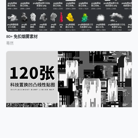
80+ 免扣烟雾素材
蓦然