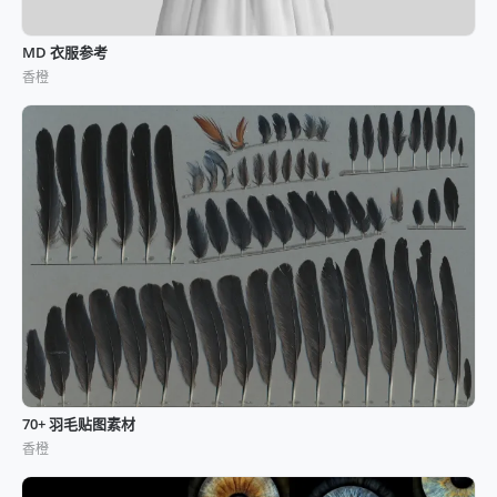
MD 衣服参考
香橙
70+ 羽毛贴图素材
香橙