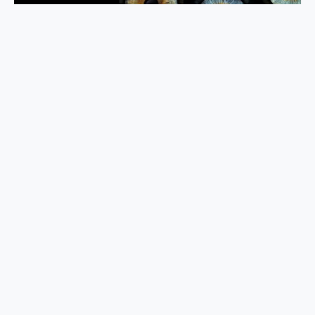
120 款眼睛虹膜绘画参考
香橙