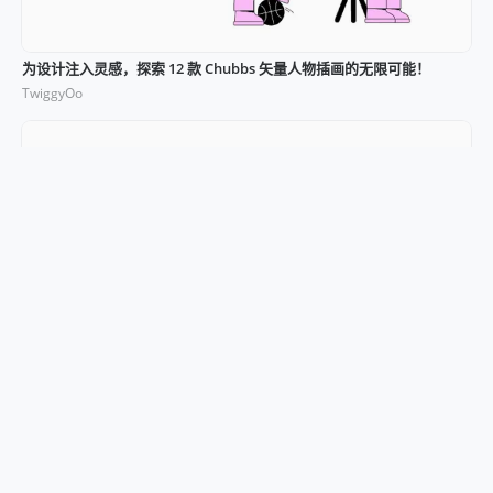
为设计注入灵感，探索 12 款 Chubbs 矢量人物插画的无限可能！
TwiggyOo
用插图点缀生活：免费 8 个 Phonies 人物插画融合极简与时尚！
TwiggyOo