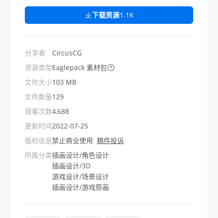
下载资源
1.1K
分享者
CircusCG
资源类型
Eaglepack 素材包
文件大小
103 MB
文件数量
129
观看次数
4,688
更新时间
2022-07-25
版权信息
禁止商业使用
稿件投诉
所属分类
插画设计/角色设计
插画设计/3D
游戏设计/场景设计
插画设计/游戏原画