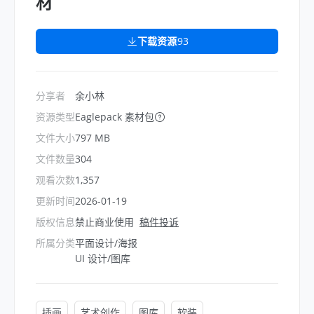
材
下载资源
93
分享者
余小林
资源类型
Eaglepack 素材包
文件大小
797 MB
文件数量
304
观看次数
1,357
更新时间
2026-01-19
版权信息
禁止商业使用
稿件投诉
所属分类
平面设计/海报
UI 设计/图库
插画
艺术创作
图库
软装