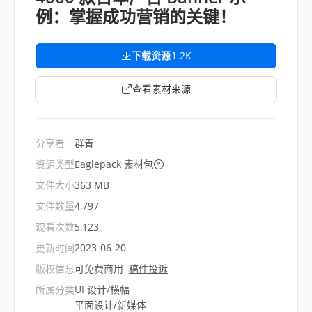
例：掌握成功营销的关键！
下载资源
1.2K
查看素材来源
分享者
群青
资源类型
Eaglepack 素材包
文件大小
363 MB
文件数量
4,797
观看次数
5,123
更新时间
2023-06-20
版权信息
可免费商用
稿件投诉
所属分类
UI 设计/横幅
平面设计/新媒体