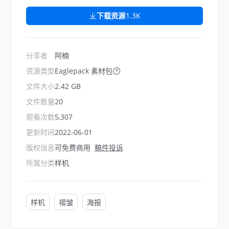
下载资源
1.3K
分享者
阿楠
资源类型
Eaglepack 素材包
文件大小
2.42 GB
文件数量
20
观看次数
5,307
更新时间
2022-06-01
版权信息
可免费商用
稿件投诉
所属分类
样机
样机
褶皱
海报