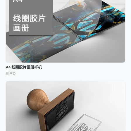
A4 线圈胶片画册样机
用户Q