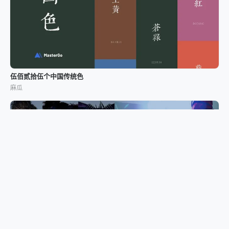
伍佰贰拾伍个中国传统色
麻瓜