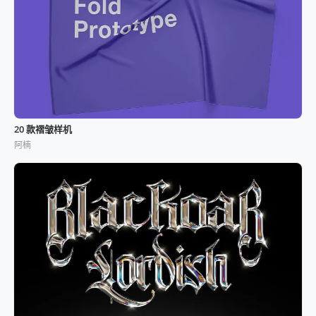
20 款褶皱样机
阿楠