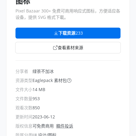
图标
Pixel Bazaar 300+ 免费可商用响应式图标，方便适应各
设备，提供 SVG 格式下載。
下载资源
233
查看素材来源
分享者
绿茶不加冰
资源类型
Eaglepack 素材包
文件大小
14 MB
文件数量
953
观看次数
850
更新时间
2023-06-12
版权信息
可免费商用
稿件投诉
所属分类
UI 设计/图标