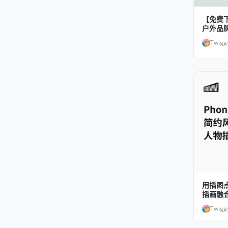
【免费
户外品
Twigg
用插图点
插画融
Twigg