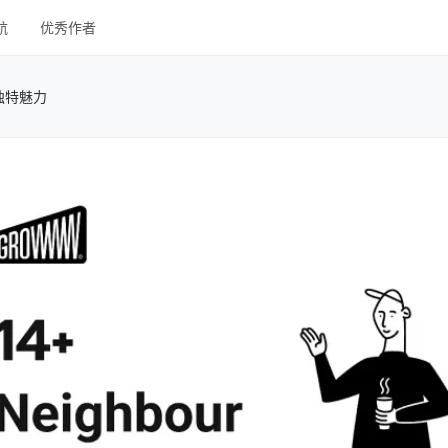
航
优秀作者
线框
现独特魅力
UI Kits
样机
图库
字体
其他