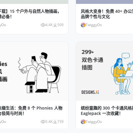
下载】15 个户外与自然人物插画，
风格大变身！免费 40+ 办
牌必备！
品牌个性与文化
yOo
4.4K
509
TwiggyOo
缀生活：免费 8 个 Phonies 人物
缤纷童趣的 300 个卡通风
合极简与时尚！
Eaglepack 一次收藏！
yOo
5.4K
739
TwiggyOo