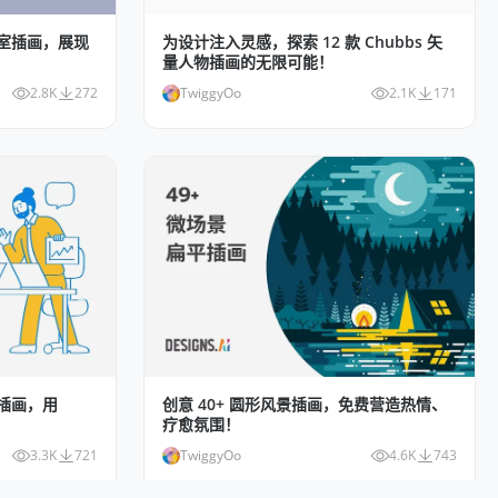
公室插画，展现
为设计注入灵感，探索 12 款 Chubbs 矢
量人物插画的无限可能！
2.8K
272
TwiggyOo
2.1K
171
格插画，用
创意 40+ 圆形风景插画，免费营造热情、
疗愈氛围！
3.3K
721
TwiggyOo
4.6K
743