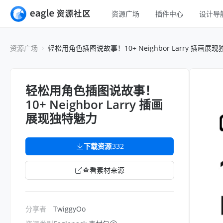
资源广场
插件中心
设计导
全部
UI 设计
资源广场
轻松用角色插图说故事！10+ Neighbor Larry 插画展
移动 UI
平面设计
网页 UI
插画设计
轻松用角色插图说故事！
交互动效
10+ Neighbor Larry 插画
游戏设计
H5
展现独特魅力
网页插画
室内设计
横幅
下载资源
332
工业设计
图标
查看素材来源
分享者
TwiggyOo