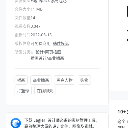
资源类型
Eaglepack 素材包
文件大小
11 MB
文件数量
14
观看次数
3,047
更新时间
2022-03-15
版权信息
可免费商用
稿件投诉
所属分类
UI 设计/网页插画
插画设计/商业插画
插画
商业插画
黑白人物
购物
打篮球
在线聊天
10+
下载 Eagle！设计师必备的素材管理工具，
这个 
高效整理大量的设计文件、图像及素材。
篮球