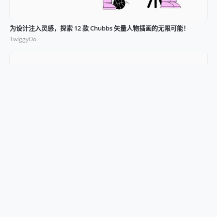
为设计注入灵感，探索 12 款 Chubbs 矢量人物插画的无限可能！
TwiggyOo
用插图点缀生活：免费 8 个 Phonies 人物插画融合极简与时尚！
TwiggyOo