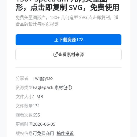
形，点击即复制 SVG，免费使用
免费矢量图形库，130+ 几何造型 SVG 点击即复制，适
合品牌设计与网页视觉
下载资源
178
查看素材来源
分享者
TwiggyOo
资源类型
Eaglepack 素材包
文件大小
1 MB
文件数量
131
观看次数
655
更新时间
2026-06-05
版权信息
可免费商用
稿件投诉