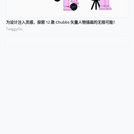
为设计注入灵感，探索 12 款 Chubbs 矢量人物插画的无限可能！
TwiggyOo
用插图点缀生活：免费 8 个 Phonies 人物插画融合极简与时尚！
TwiggyOo