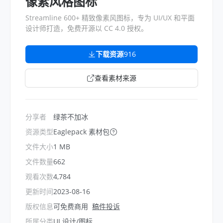
像素风格图标
Streamline 600+ 精致像素风图标，专为 UI/UX 和平面
设计师打造，免费开源以 CC 4.0 授权。
下载资源
916
查看素材来源
分享者
绿茶不加冰
资源类型
Eaglepack 素材包
文件大小
1 MB
文件数量
662
观看次数
4,784
更新时间
2023-08-16
版权信息
可免费商用
稿件投诉
所属分类
UI 设计/图标