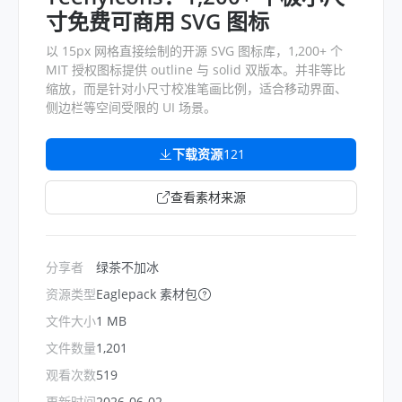
寸免费可商用 SVG 图标
以 15px 网格直接绘制的开源 SVG 图标库，1,200+ 个
MIT 授权图标提供 outline 与 solid 双版本。并非等比
缩放，而是针对小尺寸校准笔画比例，适合移动界面、
侧边栏等空间受限的 UI 场景。
下载资源
121
查看素材来源
分享者
绿茶不加冰
资源类型
Eaglepack 素材包
文件大小
1 MB
文件数量
1,201
观看次数
519
更新时间
2026-06-02