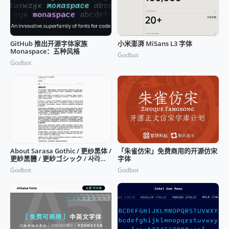
GitHub 推出开源字体家族
小米澎湃 MiSans L3 字体
Monaspace：五种风格
Godbot
Godbot
About Sarasa Gothic / 更纱黑体 /
「朱雀仿宋」免费商用的开源仿宋
更紗黑體 / 更紗ゴシック / 사라사
字体
고딕
Godbot
Godbot