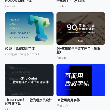
HONOR Sans 字体
得意黑 Smiley Sans
Godbot
Godbot
60 款可免费商用字体
90+常用简体中文字体包（精简
版）
Chengyu Zhang (Zerone)
fan pin
《Fira Code》 一款为程序员设计
38 款可商用字体
的开源字体
章鱼小八
kiic