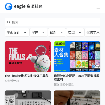
平面设计
字体
最新
类型
仅供学术及
The Finals(最终决战)媒体工具包
做设计的小肥肥 - 700+平面海报教
程素材
废物设计师
做设计的小肥肥