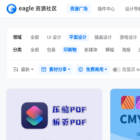
资源广场
插件中心
设计导
全部
UI 设计
移动 UI
领域
全部
UI 设计
平面设计
插画设计
游戏设计
平面设计
网页 UI
分类
全部
包装
印刷物
新媒体
横幅
海报
插画设计
交互动效
游戏设计
H5
仅显示 ea
最新
素材分享
免费商用
网页插画
室内设计
横幅
工业设计
图标