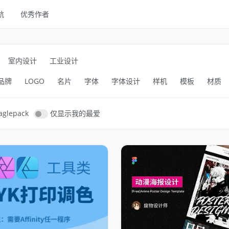
航
优秀作者
线框
UI Kits
室内设计
工业设计
样机
品牌
LOGO
名片
字体
字体设计
样机
模板
材质
图库
字体
glepack
仅显示我的最爱
其他