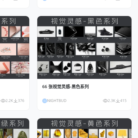
66 张视觉灵感-黑色系列
2.2K
376
NIGHTBUD
2.3K
415
NI