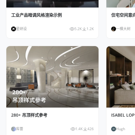
工业产品暗调风格渲染示例
住宅空间意
星研设
5.2K
1.2K
一棵大树
280+ 吊顶样式參考
ISABEL LOP
库蕾
1.4K
426
Hugh