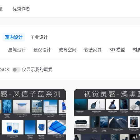
航
优秀作者
线框
UI Kits
室内设计
工业设计
样机
间
展陈设计
景观设计
教育空间
软装家具
3D 模型
材
图库
字体
pack
仅显示我的最爱
其他