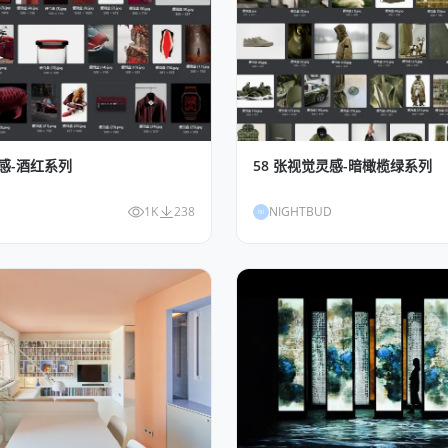
灵感-酒红系列
58 张视觉灵感-暗橄榄绿系列
1K
238
NIGHTBUD
NI