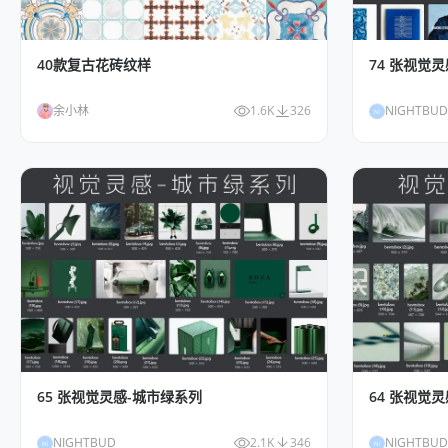
40款复古花砖纹样
74 张视觉
余小林
1.6K
326
NIGHTBUD
NI
65 张视觉灵感-城市绿系列
64 张视觉
NIGHTBUD
2.1K
346
NIGHTBUD
NI
NI