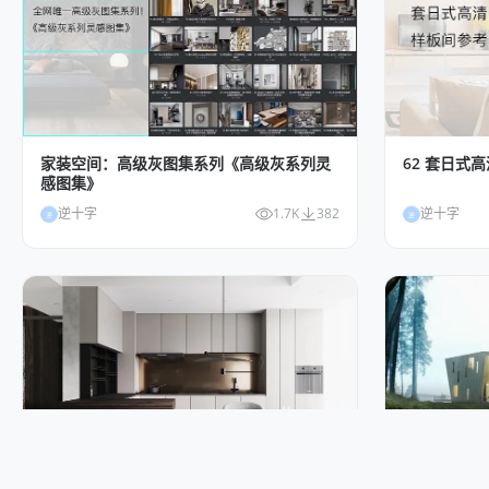
家装空间：高级灰图集系列《高级灰系列灵
62 套日式
感图集》
逆十字
1.7K
382
逆十字
逆
逆