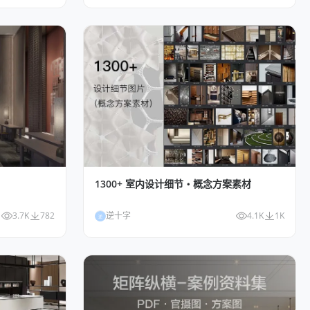
1300+ 室内设计细节・概念方案素材
3.7K
782
逆十字
4.1K
1K
逆