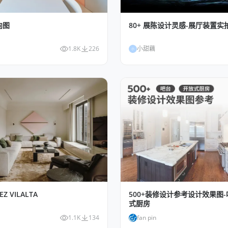
向图
80+ 展陈设计灵感-展厅装置实
1.8K
226
小甜藕
小
EZ VILALTA
500+装修设计参考设计效果图
式厨房
1.1K
134
fan pin