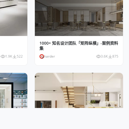
1000+ 知名设计团队「矩阵纵横」-案例资料
集
1.9K
522
harder
3.6K
875