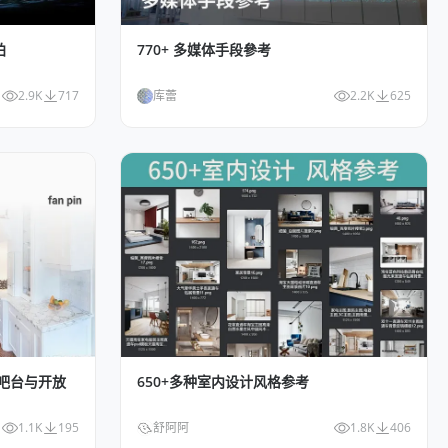
拍
770+ 多媒体手段參考
2.9K
717
库蕾
2.2K
625
-吧台与开放
650+多种室内设计风格参考
1.1K
195
舒阿阿
1.8K
406