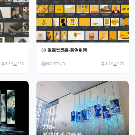
80 张视觉灵感-黄色系列
1.5K
330
NIGHTBUD
1.7K
376
NI