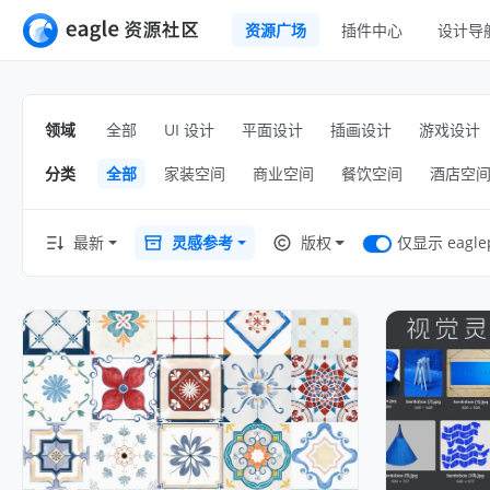
资源广场
插件中心
设计导
全部
UI 设计
移动 UI
领域
全部
UI 设计
平面设计
插画设计
游戏设计
平面设计
网页 UI
分类
全部
家装空间
商业空间
餐饮空间
酒店空
插画设计
交互动效
游戏设计
H5
仅显示 eagle
最新
灵感参考
版权
网页插画
室内设计
横幅
工业设计
图标