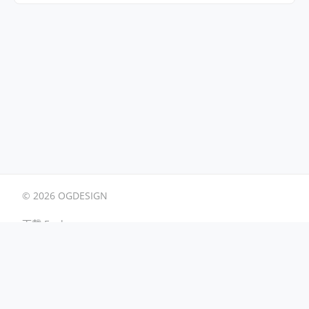
© 2026 OGDESIGN
下载 Eagle
用户协议
广告合作
友链交换