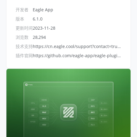
开发者
Eagle App
版本
6.1.0
更新时间
2023-11-28
浏览数
28,294
技术支持
https://cn.eagle.cool/support?contact=true&topic=bug
插件官网
https://github.com/eagle-app/eagle-plugin-ffmpeg