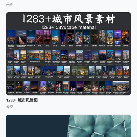
茉莉
1283+ 城市风景图
蓦然