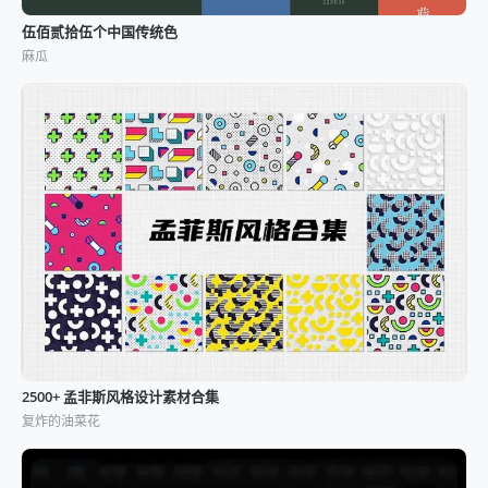
伍佰贰拾伍个中国传统色
麻瓜
2500+ 孟非斯风格设计素材合集
复炸的油菜花