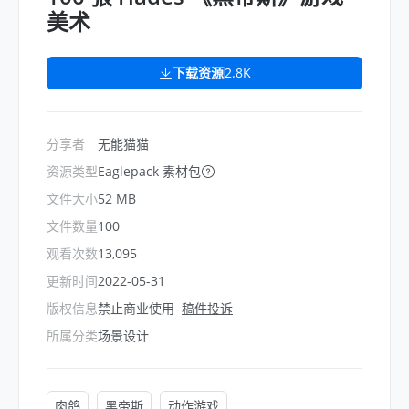
美术
下载资源
2.8K
分享者
无能猫猫
资源类型
Eaglepack 素材包
文件大小
52 MB
文件数量
100
观看次数
13,095
更新时间
2022-05-31
版权信息
禁止商业使用
稿件投诉
所属分类
场景设计
肉鸽
黑帝斯
动作游戏