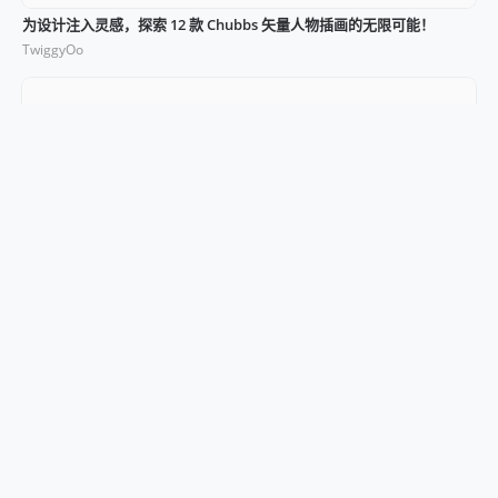
为设计注入灵感，探索 12 款 Chubbs 矢量人物插画的无限可能！
TwiggyOo
用插图点缀生活：免费 8 个 Phonies 人物插画融合极简与时尚！
TwiggyOo