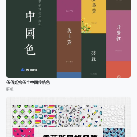
伍佰贰拾伍个中国传统色
麻瓜