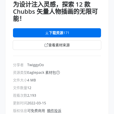
为设计注入灵感，探索 12 款
Chubbs 矢量人物插画的无限可
能！
下载资源
171
查看素材来源
分享者
TwiggyOo
资源类型
Eaglepack 素材包
文件大小
4 MB
文件数量
12
观看次数
2,193
更新时间
2022-03-15
版权信息
可免费商用
稿件投诉