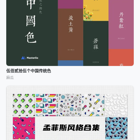
伍佰贰拾伍个中国传统色
麻瓜