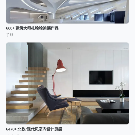
660+ 建筑大师扎哈哈迪德作品
子非
6470+ 北欧/现代风室内设计灵感