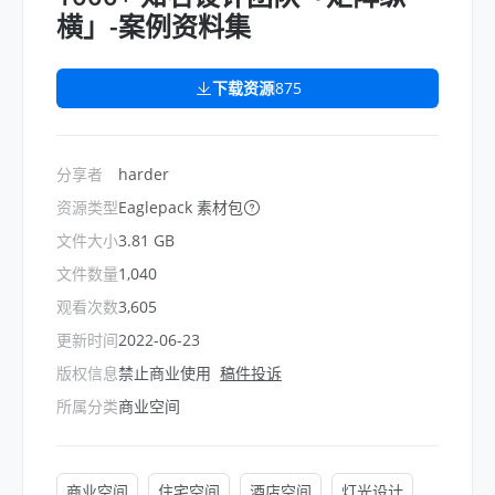
横」-案例资料集
下载资源
875
分享者
harder
资源类型
Eaglepack 素材包
文件大小
3.81 GB
文件数量
1,040
观看次数
3,605
更新时间
2022-06-23
版权信息
禁止商业使用
稿件投诉
所属分类
商业空间
商业空间
住宅空间
酒店空间
灯光设计