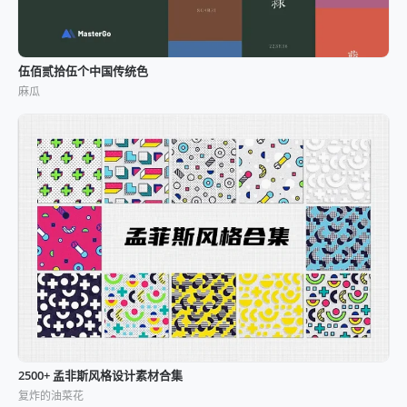
伍佰贰拾伍个中国传统色
麻瓜
2500+ 孟非斯风格设计素材合集
复炸的油菜花