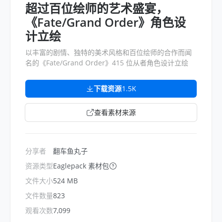
超过百位绘师的艺术盛宴，
《Fate/Grand Order》角色设
计立绘
以丰富的剧情、独特的美术风格和百位绘师的合作而闻
名的《Fate/Grand Order》415 位从者角色设计立绘
下载资源
1.5K
查看素材来源
分享者
翻车鱼丸子
资源类型
Eaglepack 素材包
文件大小
524 MB
文件数量
823
观看次数
7,099