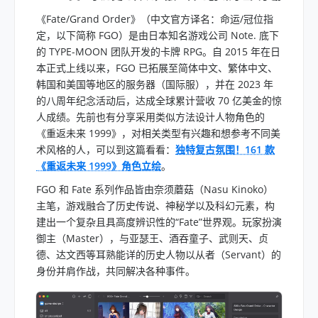
《Fate/Grand Order》（中文官方译名：命运/冠位指
定，以下简称 FGO）是由日本知名游戏公司 Note. 底下
的 TYPE-MOON 团队开发的卡牌 RPG。自 2015 年在日
本正式上线以来，FGO 已拓展至简体中文、繁体中文、
韩国和美国等地区的服务器（国际服），并在 2023 年
的八周年纪念活动后，达成全球累计营收 70 亿美金的惊
人成绩。先前也有分享采用类似方法设计人物角色的
《重返未来 1999》，对相关类型有兴趣和想参考不同美
术风格的人，可以到这篇看看：
独特复古氛围！161 款
《重返未来 1999》角色立绘
。
FGO 和 Fate 系列作品皆由奈须蘑菇（Nasu Kinoko）
主笔，游戏融合了历史传说、神秘学以及科幻元素，构
建出一个复杂且具高度辨识性的“Fate”世界观。玩家扮演
御主（Master），与亚瑟王、酒吞童子、武则天、贞
德、达文西等耳熟能详的历史人物以从者（Servant）的
身份并肩作战，共同解决各种事件。