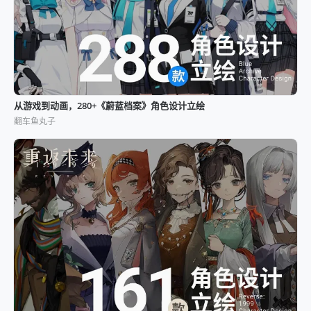
从游戏到动画，280+《蔚蓝档案》角色设计立绘
翻车鱼丸子